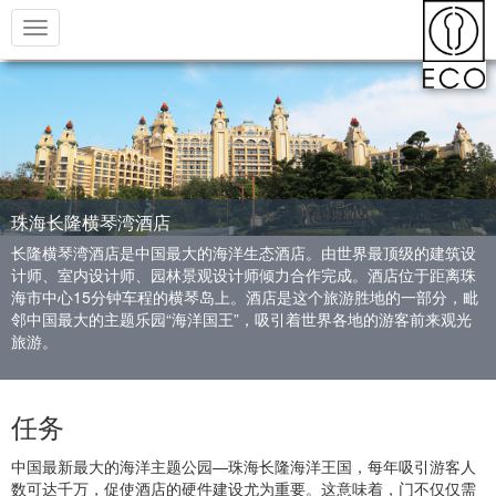
Toggle
navigation
珠海长隆横琴湾酒店
长隆横琴湾酒店是中国最大的海洋生态酒店。由世界最顶级的建筑设
计师、室内设计师、园林景观设计师倾力合作完成。酒店位于距离珠
海市中心15分钟车程的横琴岛上。酒店是这个旅游胜地的一部分，毗
邻中国最大的主题乐园“海洋国王”，吸引着世界各地的游客前来观光
旅游。
任务
中国最新最大的海洋主题公园—珠海长隆海洋王国，每年吸引游客人
数可达千万，促使酒店的硬件建设尤为重要。这意味着，门不仅仅需