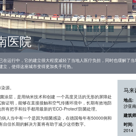
南医院
已在运行中，它的建立很大程度减轻了当地人医疗负担，同时也缓解了当
建立，使得这座城市变得更加炙手可热。
传染源。
马来
t” 防菌涂层，是用纳米技术和创建 一个高度灵活的无形的屏障处
地点:
试验证明，能够在直接接触和空气传播环境中，长期有效地防
沙亚
把手和拉手都用最新的'ECO-Protect'防菌处理。
建筑师
病人当中有一个是因为细菌感染，在德国每年有50000例和
茵科有自信长期的解决方案将有助于减少这些数字。
时间:
2014