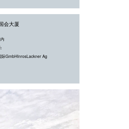
国会大厦
河内
:
际GmbHInrosLackner Ag