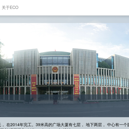
关于ECO
， 在2014年完工。39米高的广场大厦有七层， 地下两层， 中心有一个圆形