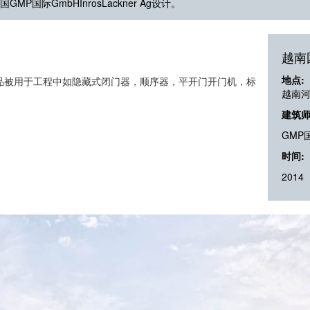
P国际GmbHInrosLackner Ag设计。
越南
地点:
品被用于工程中如隐藏式闭门器，顺序器，平开门开门机，标
越南
建筑师
GMP国
时间:
2014