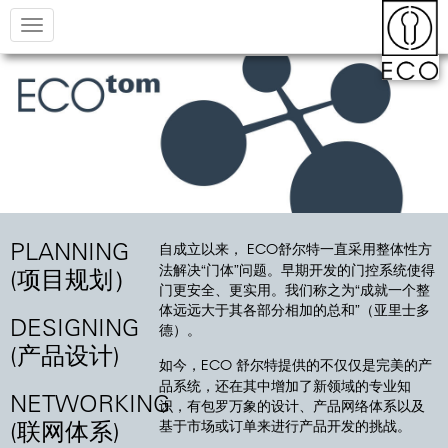
Toggle
navigation
PLANNING
自成立以来，
舒尔特一直采用整体性方
ECO
法解决“门体”问题。早期开发的门控系统使得
(项目规划）
门更安全、更实用。我们称之为“成就一个整
体远远大于其各部分相加的总和”（亚里士多
DESIGNING
德）。
(产品设计)
如今，
舒尔特提供的不仅仅是完美的产
ECO
品系统，还在其中增加了新领域的专业知
NETWORKING
识，有包罗万象的设计、产品网络体系以及
基于市场或订单来进行产品开发的挑战。
(联网体系)