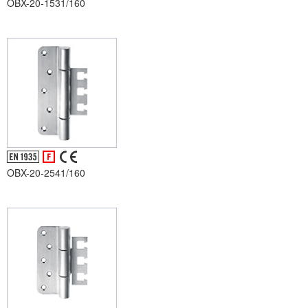
OBX-20-1531/160
OBX-20-2541/160