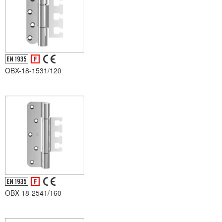
OBX-18-1531/120
OBX-18-2541/160