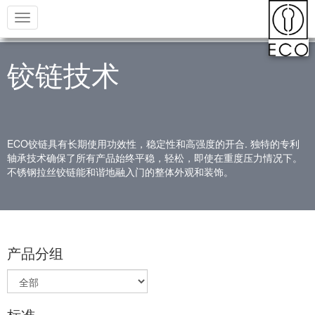
Toggle
navigation
铰链技术
ECO铰链具有长期使用功效性，稳定性和高强度的开合. 独特的专利
轴承技术确保了所有产品始终平稳，轻松，即使在重度压力情况下。
不锈钢拉丝铰链能和谐地融入门的整体外观和装饰。
产品分组