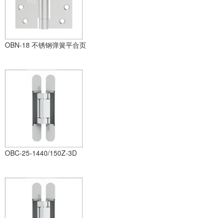
OBN-18 不锈钢弹簧平合页
OBC-25-1440/150Z-3D