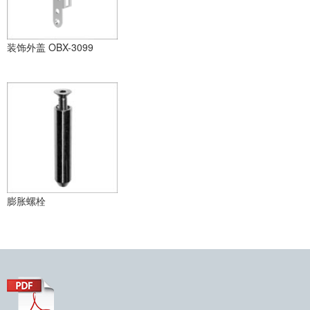
装饰外盖 OBX-3099
膨胀螺栓