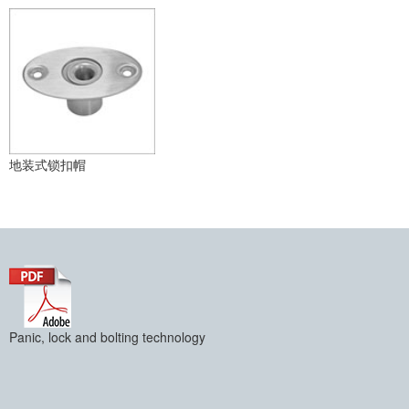
地装式锁扣帽
Panic, lock and bolting technology