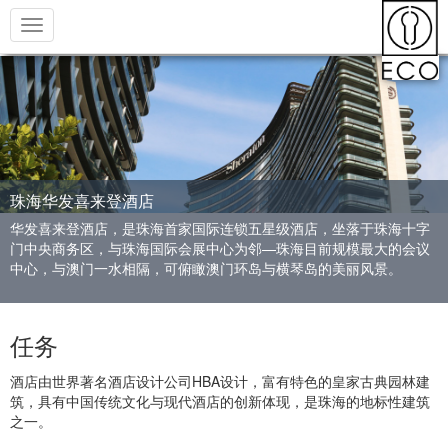
Toggle
navigation
珠海华发喜来登酒店
华发喜来登酒店，是珠海首家国际连锁五星级酒店，坐落于珠海十字
门中央商务区，与珠海国际会展中心为邻—珠海目前规模最大的会议
中心，与澳门一水相隔，可俯瞰澳门环岛与横琴岛的美丽风景。
任务
酒店由世界著名酒店设计公司HBA设计，富有特色的皇家古典园林建
筑，具有中国传统文化与现代酒店的创新体现，是珠海的地标性建筑
之一。