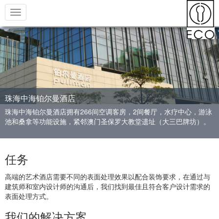
Toggle
navigation
珠海中海铂尔曼酒店
珠海中海铂尔曼酒店拥有266间空调客房，2间餐厅，水疗中心，游泳
池和桑拿等功能设施，紧邻澳门圣保罗大教堂遗址（大三巴牌坊）。
任务
高端的艺术酒店需要不同的表面处理效果以配合装饰要求，在通过与
建筑师和室内设计师的沟通后，我们找到最佳且符合客户设计需求的
表面处理方式。
我们的解决方案