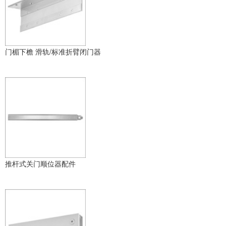
门楣下檐 滑轨/标准折臂闭门器
推杆式关门顺位器配件