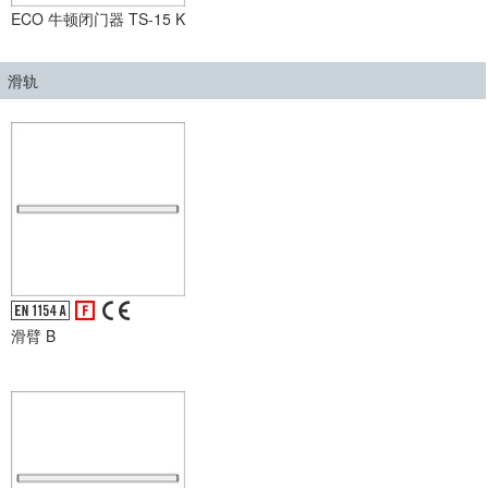
ECO 牛顿闭门器 TS-15 K
滑轨
滑臂 B