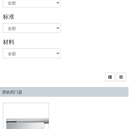
标准
材料
滑轨闭门器